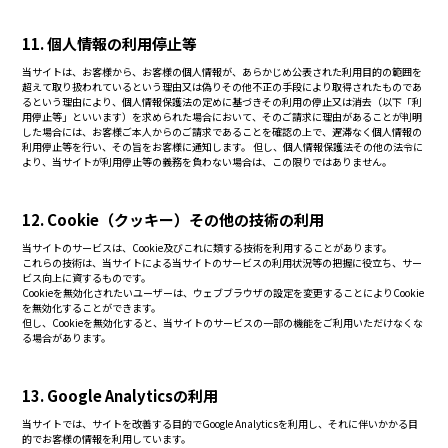
11. 個人情報の利用停止等
当サイトは、お客様から、お客様の個人情報が、あらかじめ公表された利用目的の範囲を
超えて取り扱われているという理由又は偽りその他不正の手段により取得されたものであ
るという理由により、個人情報保護法の定めに基づきその利用の停止又は消去（以下「利
用停止等」といいます）を求められた場合において、そのご請求に理由があることが判明
した場合には、お客様ご本人からのご請求であることを確認の上で、遅滞なく個人情報の
利用停止等を行い、その旨をお客様に通知します。 但し、個人情報保護法その他の法令に
より、当サイトが利用停止等の義務を負わない場合は、この限りではありません。
12. Cookie（クッキー）その他の技術の利用
当サイトのサービスは、Cookie及びこれに類する技術を利用することがあります。
これらの技術は、当サイトによる当サイトのサービスの利用状況等の把握に役立ち、サー
ビス向上に資するものです。
Cookieを無効化されたいユーザーは、ウェブブラウザの設定を変更することによりCookie
を無効化することができます。
但し、Cookieを無効化すると、当サイトのサービスの一部の機能をご利用いただけなくな
る場合があります。
13. Google Analyticsの利用
当サイトでは、サイトを改善する目的でGoogle Analyticsを利用し、それに伴いかかる目
的でお客様の情報を利用しています。