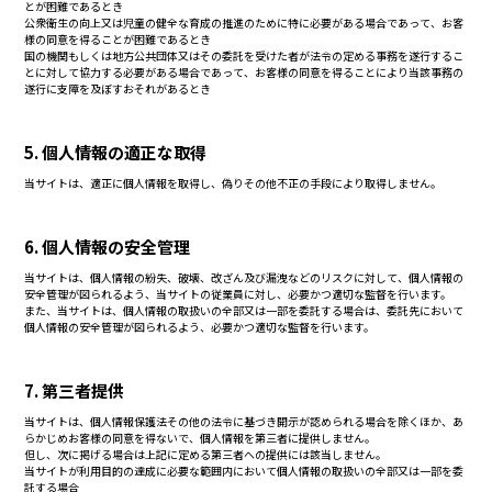
とが困難であるとき
公衆衛生の向上又は児童の健全な育成の推進のために特に必要がある場合であって、お客
様の同意を得ることが困難であるとき
国の機関もしくは地方公共団体又はその委託を受けた者が法令の定める事務を遂行するこ
とに対して協力する必要がある場合であって、お客様の同意を得ることにより当該事務の
遂行に支障を及ぼすおそれがあるとき
5. 個人情報の適正な取得
当サイトは、適正に個人情報を取得し、偽りその他不正の手段により取得しません。
6. 個人情報の安全管理
当サイトは、個人情報の紛失、破壊、改ざん及び漏洩などのリスクに対して、個人情報の
安全管理が図られるよう、当サイトの従業員に対し、必要かつ適切な監督を行います。
また、当サイトは、個人情報の取扱いの全部又は一部を委託する場合は、委託先において
個人情報の安全管理が図られるよう、必要かつ適切な監督を行います。
7. 第三者提供
当サイトは、個人情報保護法その他の法令に基づき開示が認められる場合を除くほか、あ
らかじめお客様の同意を得ないで、個人情報を第三者に提供しません。
但し、次に掲げる場合は上記に定める第三者への提供には該当しません。
当サイトが利用目的の達成に必要な範囲内において個人情報の取扱いの全部又は一部を委
託する場合