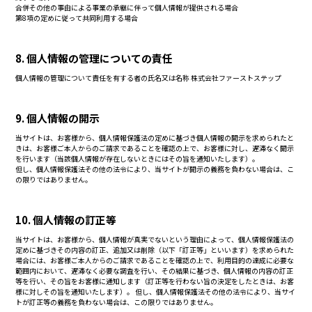
合併その他の事由による事業の承継に伴って個人情報が提供される場合
第8項の定めに従って共同利用する場合
8. 個人情報の管理についての責任
個人情報の管理について責任を有する者の氏名又は名称 株式会社ファーストステップ
9. 個人情報の開示
当サイトは、お客様から、個人情報保護法の定めに基づき個人情報の開示を求められたと
きは、お客様ご本人からのご請求であることを確認の上で、お客様に対し、遅滞なく開示
を行います（当該個人情報が存在しないときにはその旨を通知いたします）。
但し、個人情報保護法その他の法令により、当サイトが開示の義務を負わない場合は、こ
の限りではありません。
10. 個人情報の訂正等
当サイトは、お客様から、個人情報が真実でないという理由によって、個人情報保護法の
定めに基づきその内容の訂正、追加又は削除（以下「訂正等」といいます）を求められた
場合には、お客様ご本人からのご請求であることを確認の上で、利用目的の達成に必要な
範囲内において、遅滞なく必要な調査を行い、その結果に基づき、個人情報の内容の訂正
等を行い、その旨をお客様に通知します（訂正等を行わない旨の決定をしたときは、お客
様に対しその旨を通知いたします）。 但し、個人情報保護法その他の法令により、当サイ
トが訂正等の義務を負わない場合は、この限りではありません。