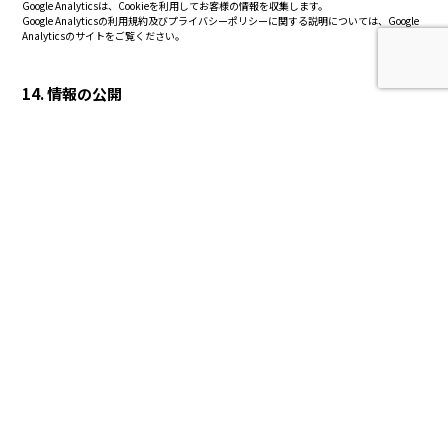
Google Analyticsは、Cookieを利用してお客様の情報を収集します。
Google Analyticsの利用規約及びプライバシーポリシーに関する説明については、Google
Analyticsのサイトをご覧ください。
14. 情報の公開
当サイトのサービスには、お客様のプロフィール情報（お客様の本名を含みます）その他
当サイトが指定した範囲の情報が公開されることが前提となっているサービスがあります
ので、当サイトのサービスを利用する際にはこの点をご了承の上、ご利用下さい。
15. 継続的改善
当サイトは、個人情報の取扱いに関する運用状況を適宜見直し、継続的な改善に努めるも
のとし、必要に応じて、本プライバシーポリシーを変更することがあります。
CONTACT